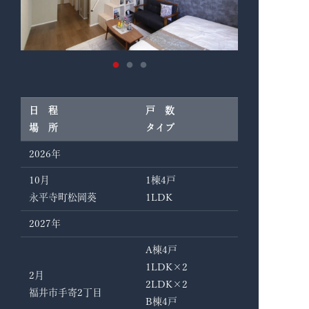
日 程
戸 数
場 所
タイプ
2026年
10月
1棟4戸
永平寺町松岡葵
1LDK
2027年
A棟4戸
1LDK×2
2月
2LDK×2
福井市手寄2丁目
B棟4戸