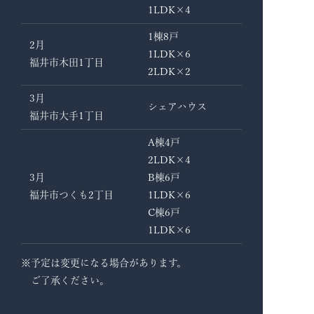
1LDK×4
1棟8戸
2月
1LDK×6
福井市木田1丁目
2LDK×2
3月
シェアハウス
福井市大手1丁目
A棟4戸
2LDK×4
3月
B棟6戸
福井市つくも2丁目
1LDK×6
C棟6戸
1LDK×6
※予定は変更になる場合があります。
ご了承ください。